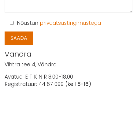
Nõustun
privaatsustingimustega
Vändra
Vihtra tee 4, Vändra
Avatud: E T K N R 8.00-18.00
Registratuur: 44 67 099
(kell 8-16)