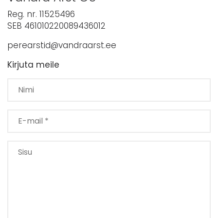
Reg. nr. 11525496
SEB 461010220089436012
perearstid@vandraarst.ee
Kirjuta meile
Please leave this field empty.