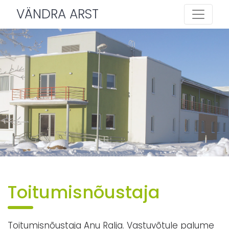
VÄNDRA ARST
Toitumisnõustaja
Toitumisnõustaja Anu Ralja. Vastuvõtule palume