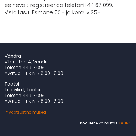
eelnevalt registreerida telefonil 44 67 099.
Visiiditasu Esmane 50.- ja korduv 25.-
Vändra
Vihtra tee 4, Vändra
Telefon 44 67 099
Avatud E T K N R 8.00-18.00
Tootsi
Tuleviku 1, Tootsi
Telefon 44 67 099
Avatud E T K N R 8.00-16.00
Privaatsustingimused
Kodulehe valmistas
KATING